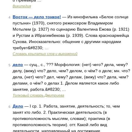
8 Премьера …
Википедия
Восток — дело тонкое!
— Из кинофильма «Белое солнце
4
пустыни» (1970), снятого режиссером Владимиром
Мотылем (р. 1927) по сценарию Валентина Ежова (р. 1921)
и Рустам а Ибрагимбекова (р. 1939). Слова красноармейца
Сухова. Иносказательно: общение с другими народами
требует&#8230; …
Словарь крылатых слов и выражений
дело
— сущ., с., ??? Морфология: (нет) чего? дела, чему?
5
делу, (вижу) что? дело, чем? делом, о чём? о деле; мн. что?
дела, (нет) чего? дел, чему? делам, (вижу) что? дела, чем?
делами, о чём? о делах 1. Делом является какое либо
занятие, работа.&#8230; …
Толковый словарь Дмитриева
Дело
— I ср. 1. Работа, занятие, деятельность; то, чем
6
занят кто либо. 2. Практическая деятельность (в
противоположность мыслям, словам); практика (в
противоположность теории). отт. Какой либо вид
деятельности, направленный на достижение,