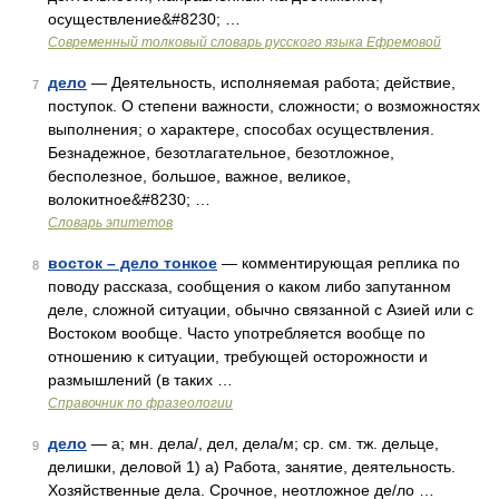
осуществление&#8230; …
Современный толковый словарь русского языка Ефремовой
дело
— Деятельность, исполняемая работа; действие,
7
поступок. О степени важности, сложности; о возможностях
выполнения; о характере, способах осуществления.
Безнадежное, безотлагательное, безотложное,
бесполезное, большое, важное, великое,
волокитное&#8230; …
Словарь эпитетов
восток – дело тонкое
— комментирующая реплика по
8
поводу рассказа, сообщения о каком либо запутанном
деле, сложной ситуации, обычно связанной с Азией или с
Востоком вообще. Часто употребляется вообще по
отношению к ситуации, требующей осторожности и
размышлений (в таких …
Справочник по фразеологии
дело
— а; мн. дела/, дел, дела/м; ср. см. тж. дельце,
9
делишки, деловой 1) а) Работа, занятие, деятельность.
Хозяйственные дела. Срочное, неотложное де/ло …