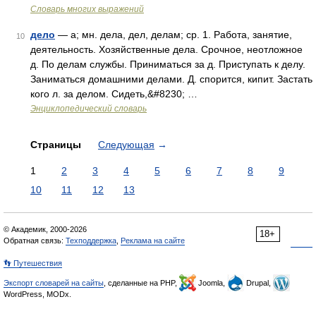
Словарь многих выражений
дело
— а; мн. дела, дел, делам; ср. 1. Работа, занятие,
10
деятельность. Хозяйственные дела. Срочное, неотложное
д. По делам службы. Приниматься за д. Приступать к делу.
Заниматься домашними делами. Д. спорится, кипит. Застать
кого л. за делом. Сидеть,&#8230; …
Энциклопедический словарь
Страницы
Следующая
→
1
2
3
4
5
6
7
8
9
10
11
12
13
© Академик, 2000-2026
18+
Обратная связь:
Техподдержка
,
Реклама на сайте
👣 Путешествия
Экспорт словарей на сайты
, сделанные на PHP,
Joomla,
Drupal,
WordPress, MODx.